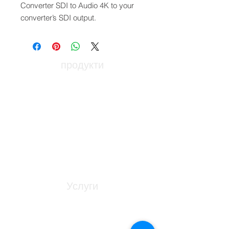
Converter SDI to Audio 4K to your
converter’s SDI output.
продукти
Оптичен възел за достъп
ONT - Оптична мрежа терминал
PABX - Комуникационна система
Стелажи, свързване и заграждения
Софтуер Удобен за потребителя
Услуги
Предстроително планиране
Архитектурно моделиране